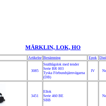
MÄRKLIN, LOK, HO
Artikelnr
Benämning
Epok
Digi
Snälltågslok med tender
Serie BR 003
3085
IV
Ne
Tyska Förbundsjärnvägarna
(DB)
Ellok
3451
Serie 460 BE
Ne
SBB