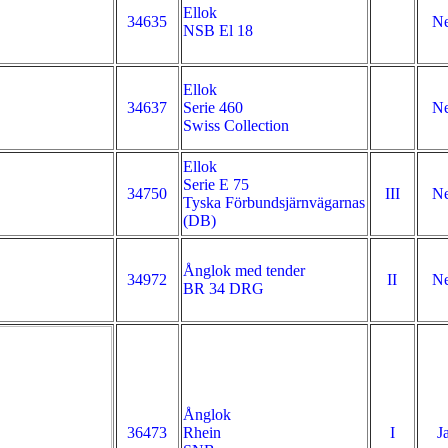
Ellok
34635
Ne
NSB El 18
Ellok
34637
Serie 460
Ne
Swiss Collection
Ellok
Serie E 75
34750
III
Ne
Tyska Förbundsjärnvägarnas
(DB)
Ånglok med tender
34972
II
Ne
BR 34 DRG
Ånglok
36473
Rhein
I
J