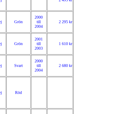
2000
j
Grön
till
2 295 kr
2004
2001
j
Grön
till
1 610 kr
2003
2000
j
Svart
till
2 680 kr
2004
j
Röd