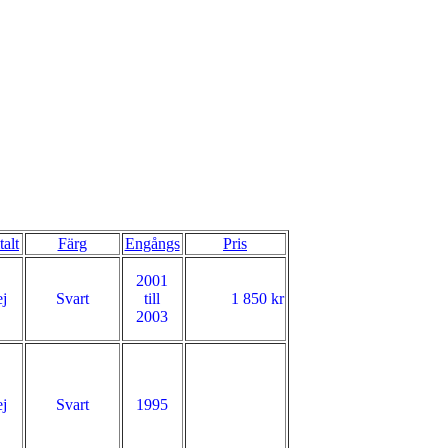
talt
Färg
Engångs
Pris
2001
j
Svart
till
1 850 kr
2003
j
Svart
1995