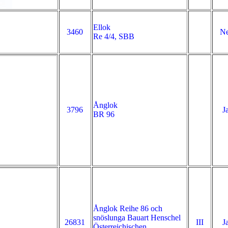
Ellok
3460
Ne
Re 4/4, SBB
Ånglok
3796
J
BR 96
Ånglok Reihe 86 och
snöslunga Bauart Henschel
26831
III
J
Österreichischen