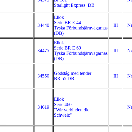
Starlight Express, DB
Ellok
Serie BR E 44
34440
III
Ne
Tyska Förbundsjärnvägarnas
(DB)
Ellok
Serie BR E 69
34475
III
Ne
Tyska Förbundsjärnvägarnas
(DB)
Godståg med tender
34550
III
Ne
BR 55 DB
Ellok
Serie 460
34619
Ne
"Wir verbinden die
Schweiz"