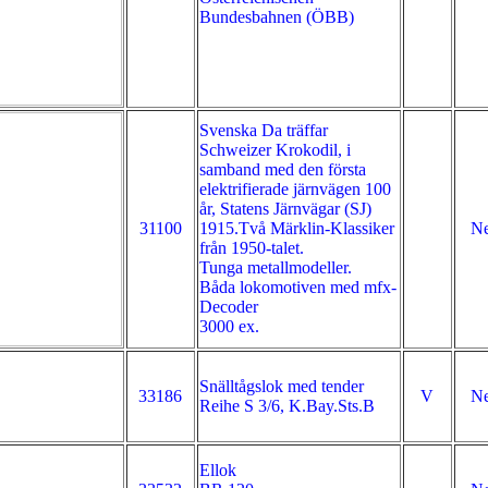
Bundesbahnen (ÖBB)
Svenska Da träffar
Schweizer Krokodil, i
samband med den första
elektrifierade järnvägen 100
år, Statens Järnvägar (SJ)
31100
1915.Två Märklin-Klassiker
Ne
från 1950-talet.
Tunga metallmodeller.
Båda lokomotiven med mfx-
Decoder
3000 ex.
Snälltågslok med tender
33186
V
Ne
Reihe S 3/6, K.Bay.Sts.B
Ellok