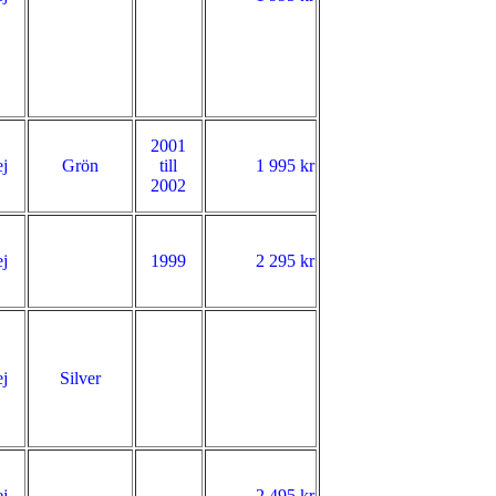
2001
j
Grön
till
1 995 kr
2002
j
1999
2 295 kr
j
Silver
j
2 495 kr