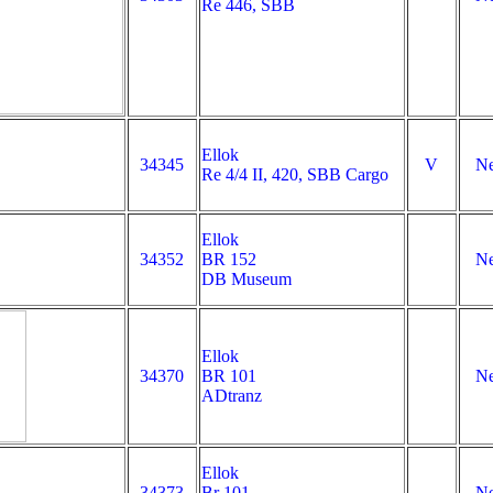
Re 446, SBB
Ellok
34345
V
Ne
Re 4/4 II, 420, SBB Cargo
Ellok
34352
BR 152
Ne
DB Museum
Ellok
34370
BR 101
Ne
ADtranz
Ellok
34373
Br 101
Ne