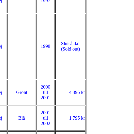
j
1997
Slutsålda!
j
1998
(Sold out)
2000
j
Grönt
till
4 395 kr
2001
2001
j
Blå
till
1 795 kr
2002