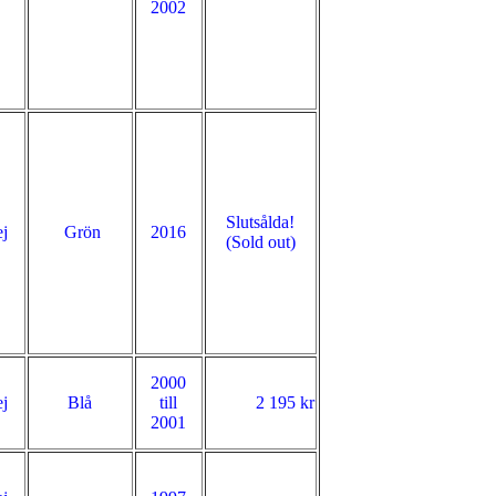
2002
Slutsålda!
j
Grön
2016
(Sold out)
2000
j
Blå
till
2 195 kr
2001