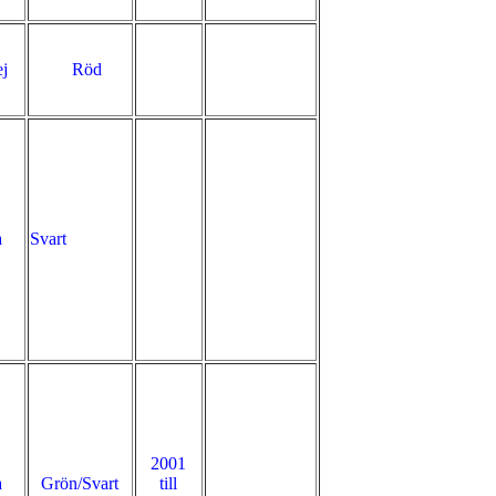
j
Röd
a
Svart
2001
a
Grön/Svart
till