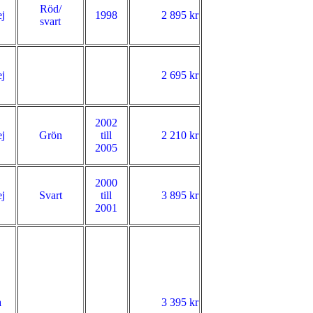
Röd/
j
1998
2 895 kr
svart
j
2 695 kr
2002
j
Grön
till
2 210 kr
2005
2000
j
Svart
till
3 895 kr
2001
a
3 395 kr