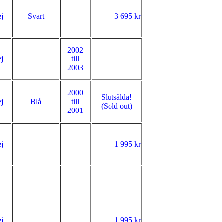
j
Svart
3 695 kr
2002
j
till
2003
2000
Slutsålda!
j
Blå
till
(Sold out)
2001
j
1 995 kr
j
1 995 kr