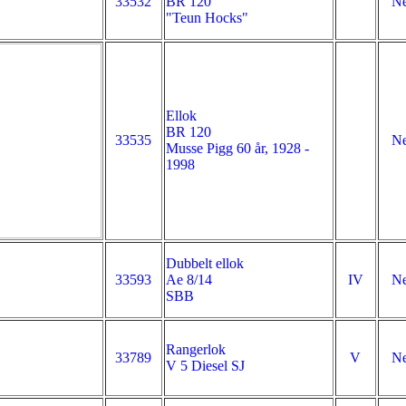
33532
BR 120
Ne
"Teun Hocks"
Ellok
BR 120
33535
Ne
Musse Pigg 60 år, 1928 -
1998
Dubbelt ellok
33593
Ae 8/14
IV
Ne
SBB
Rangerlok
33789
V
Ne
V 5 Diesel SJ