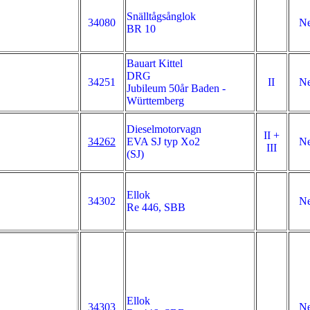
Snälltågsånglok
34080
Ne
BR 10
Bauart Kittel
DRG
34251
II
Ne
Jubileum 50år Baden -
Württemberg
Dieselmotorvagn
II +
34262
EVA SJ typ Xo2
Ne
III
(SJ)
Ellok
34302
Ne
Re 446, SBB
Ellok
34303
Ne